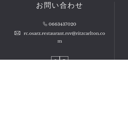
お問い合わせ
0663437020
rc.osarz.restaurant.rsv@ritzcarlton.co
m
Facebook
Instagram