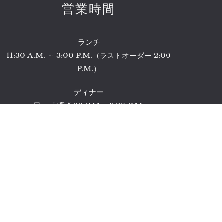
営業時間
ランチ
11:30 A.M. ～ 3:00 P.M.（ラストオーダー 2:00
P.M.）
ディナー
日 ～木曜 5:30 P.M. - 9:30 P.M.
(L.O. コース 8:00 P.M. アラカルト 8:30 P.M.)
金・土曜・祝前日 5:30 P.M. - 10:00 P.M.
(L.O. コース 8:30 P.M. アラカルト 9:00 P.M.)
※ ご予約当日のキャンセルおよび人数変更は、ご飲
食代の100％のお取り消し料を頂戴いたします。な
お、10名様以上のご予約および個室のご予約の場合
は加えて、前日キャンセルはご飲食代の70％ ／