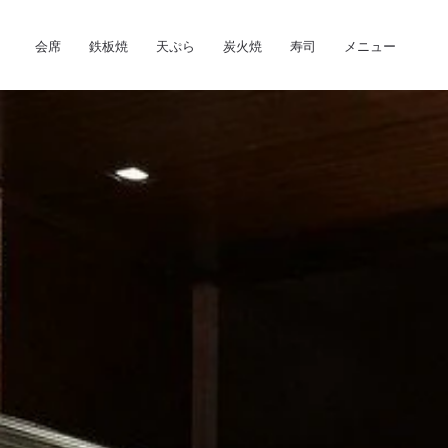
Skip to main content
会席
鉄板焼
天ぷら
炭火焼
寿司
メニュー