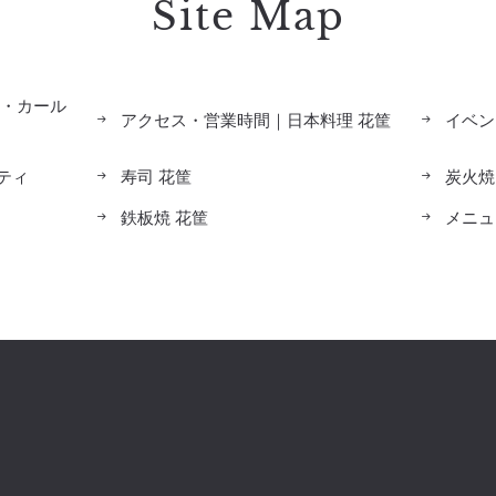
Site Map
ツ・カール
アクセス・営業時間｜日本料理 花筐
イベン
ティ
寿司 花筐
炭火焼
鉄板焼 花筐
メニュ